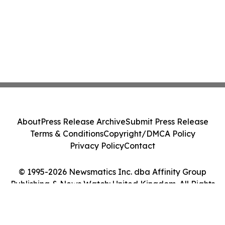
About
Press Release Archive
Submit Press Release
Terms & Conditions
Copyright/DMCA Policy
Privacy Policy
Contact
© 1995-2026 Newsmatics Inc. dba Affinity Group
Publishing & News Watch: United Kingdom. All Rights
Reserved.
Cookie Settings / Your Privacy Choices